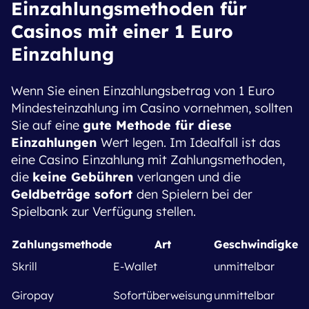
Einzahlungsmethoden für
Casinos mit einer 1 Euro
Einzahlung
Wenn Sie einen Einzahlungsbetrag von 1 Euro
Mindesteinzahlung im Casino vornehmen, sollten
Sie auf eine
gute Methode für diese
Einzahlungen
Wert legen. Im Idealfall ist das
eine Casino Einzahlung mit Zahlungsmethoden,
die
keine Gebühren
verlangen und die
Geldbeträge sofort
den Spielern bei der
Spielbank zur Verfügung stellen.
Zahlungsmethode
Art
Geschwindigkeit
Skrill
E-Wallet
unmittelbar
Giropay
Sofortüberweisung
unmittelbar