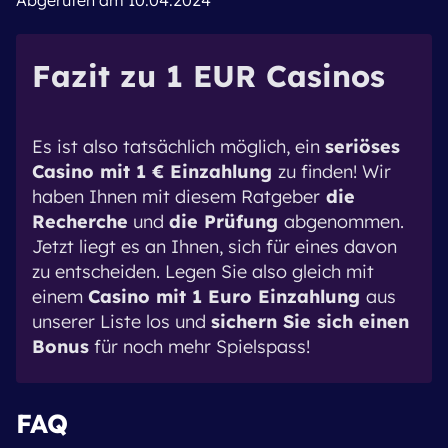
Abgerufen am 10.04.2024
Fazit zu 1 EUR Casinos
Es ist also tatsächlich möglich, ein
seriöses
Casino mit 1 € Einzahlung
zu finden! Wir
haben Ihnen mit diesem Ratgeber
die
Recherche
und
die Prüfung
abgenommen.
Jetzt liegt es an Ihnen, sich für eines davon
zu entscheiden. Legen Sie also gleich mit
einem
Casino mit 1 Euro Einzahlung
aus
unserer Liste los und
sichern Sie sich einen
Bonus
für noch mehr Spielspass!
FAQ