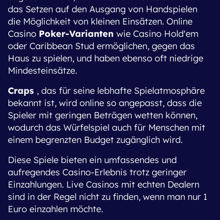
das Setzen auf den Ausgang von Handspielen
die Möglichkeit von kleinen Einsätzen. Online
Casino
Poker-Varianten
wie Casino Hold'em
oder Caribbean Stud ermöglichen, gegen das
Haus zu spielen, und haben ebenso oft niedrige
Mindesteinsätze.
Craps
, das für seine lebhafte Spielatmosphäre
bekannt ist, wird online so angepasst, dass die
Spieler mit geringen Beträgen wetten können,
wodurch das Würfelspiel auch für Menschen mit
einem begrenzten Budget zugänglich wird.
Diese Spiele bieten ein umfassendes und
aufregendes Casino-Erlebnis trotz geringer
Einzahlungen. Live Casinos mit echten Dealern
sind in der Regel nicht zu finden, wenn man nur 1
Euro einzahlen möchte.