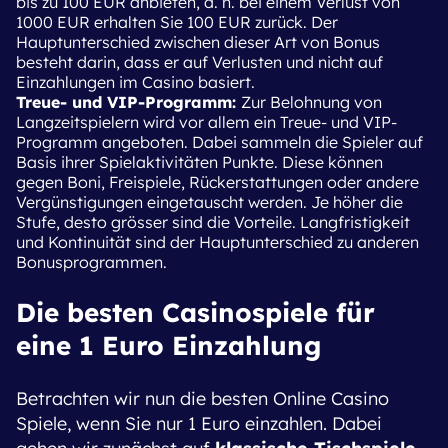
bis zu 100 EUR anbieten, d. h. bei einem Verlust von
1000 EUR erhalten Sie 100 EUR zurück. Der
Hauptunterschied zwischen dieser Art von Bonus
besteht darin, dass er auf Verlusten und nicht auf
Einzahlungen im Casino basiert.
Treue- und VIP-Programm:
Zur Belohnung von
Langzeitspielern wird vor allem ein Treue- und VIP-
Programm
angeboten. Dabei sammeln die Spieler auf
Basis ihrer Spielaktivitäten Punkte. Diese können
gegen Boni, Freispiele, Rückerstattungen oder andere
Vergünstigungen eingetauscht werden. Je höher die
Stufe, desto grösser sind die Vorteile. Langfristigkeit
und Kontinuität sind der Hauptunterschied zu anderen
Bonusprogrammen.
Die besten Casinospiele für
eine 1 Euro Einzahlung
Betrachten wir nun die besten Online Casino
Spiele, wenn Sie nur 1 Euro einzahlen. Dabei