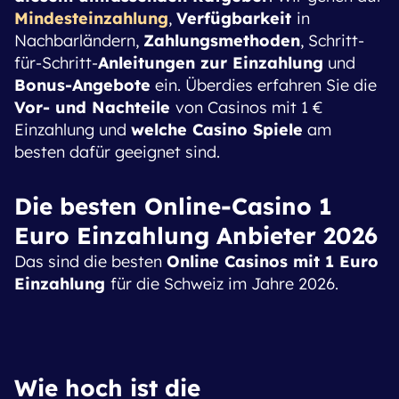
Mindesteinzahlung
,
Verfügbarkeit
in
Nachbarländern,
Zahlungsmethoden
, Schritt-
für-Schritt-
Anleitungen zur Einzahlung
und
Bonus-Angebote
ein. Überdies erfahren Sie die
Vor- und Nachteile
von Casinos mit 1 €
Einzahlung und
welche Casino Spiele
am
besten dafür geeignet sind.
Die besten Online-Casino 1
Euro Einzahlung Anbieter 2026
Das sind die besten
Online Casinos mit 1 Euro
Einzahlung
für die Schweiz im Jahre 2026.
Wie hoch ist die