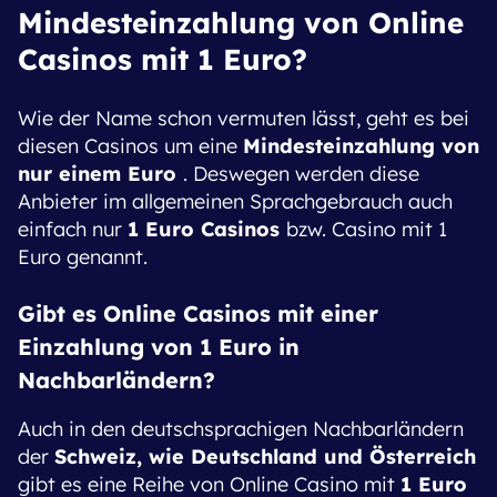
Mindesteinzahlung von Online
Casinos mit 1 Euro?
Wie der Name schon vermuten lässt, geht es bei
diesen Casinos um eine
Mindesteinzahlung von
nur einem Euro
. Deswegen werden diese
Anbieter im allgemeinen Sprachgebrauch auch
einfach nur
1 Euro Casinos
bzw. Casino mit 1
Euro genannt.
Gibt es Online Casinos mit einer
Einzahlung von 1 Euro in
Nachbarländern?
Auch in den deutschsprachigen Nachbarländern
der
Schweiz, wie Deutschland und Österreich
gibt es eine Reihe von Online Casino mit
1 Euro