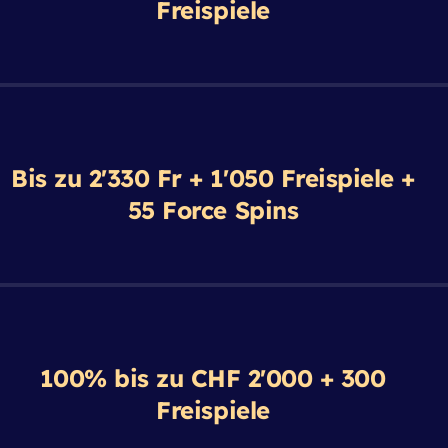
Freispiele
Bis zu 2'330 Fr + 1'050 Freispiele +
55 Force Spins
100% bis zu CHF 2'000 + 300
Freispiele