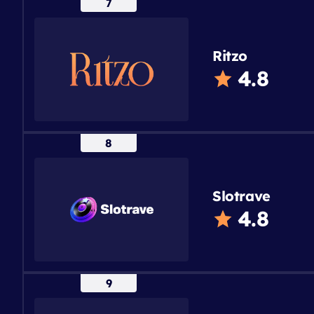
Ritzo
4.8
Slotrave
4.8