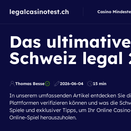
legalcasinotest.ch
Casino Mindest
Das ultimative
Schweiz legal
Thomas Besse
2026-06-04
15 min
In unserem umfassenden Artikel entdecken Sie die
Plattformen verifizieren können und was die Schw
Spiele und exklusiver Tipps, um Ihr Online Casino
Online-Spiel herauszuholen.