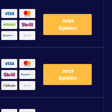
Jetzt
Spielen
Jetzt
Spielen