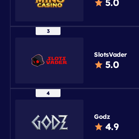
5.0
SlotsVader
5.0
Godz
4.9