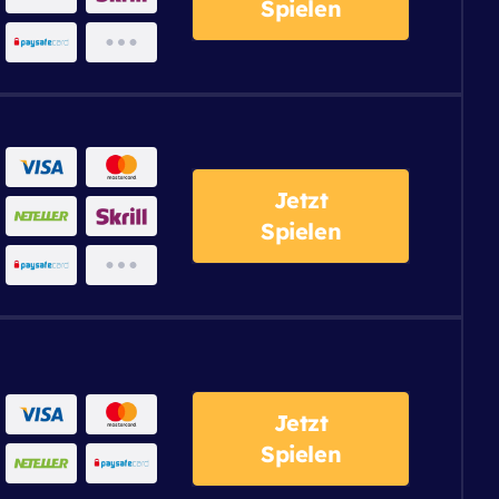
Spielen
Jetzt
Spielen
Jetzt
Spielen